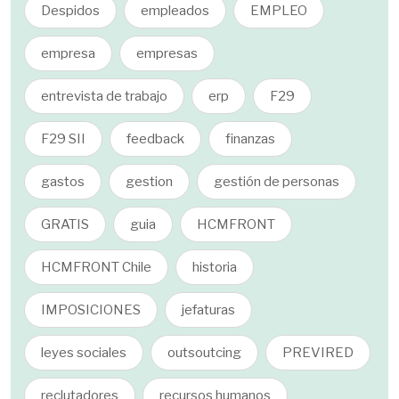
Despidos
empleados
EMPLEO
empresa
empresas
entrevista de trabajo
erp
F29
F29 SII
feedback
finanzas
gastos
gestion
gestión de personas
GRATIS
guia
HCMFRONT
HCMFRONT Chile
historia
IMPOSICIONES
jefaturas
leyes sociales
outsoutcing
PREVIRED
reclutadores
recursos humanos