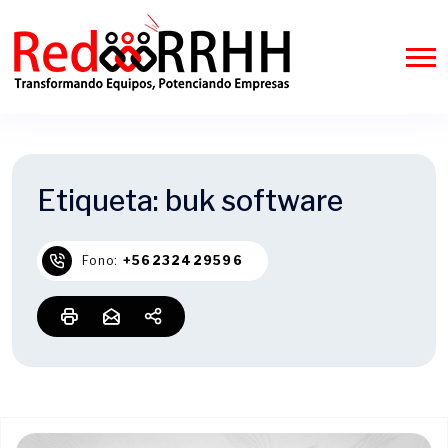
Etiqueta:
buk software
Fono:
+56232429596