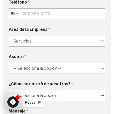
Teléfono
*
U
n
i
Área de la Empresa
*
t
e
d
S
Asunto
*
t
a
t
e
s
¿Cómo se enteró de nosotros?
*
+
1
4
Redes! 💬
E
Open
Mensaje
*
m