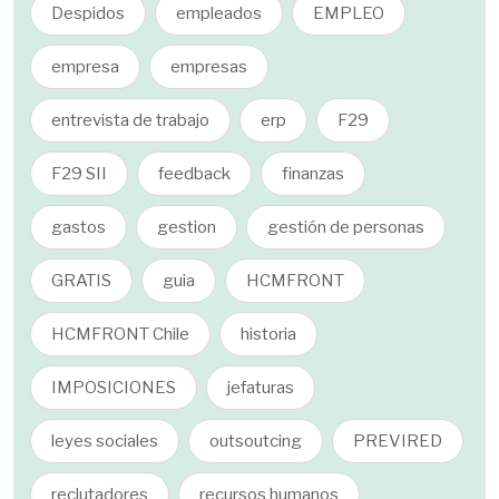
Despidos
empleados
EMPLEO
empresa
empresas
entrevista de trabajo
erp
F29
F29 SII
feedback
finanzas
gastos
gestion
gestión de personas
GRATIS
guia
HCMFRONT
HCMFRONT Chile
historia
IMPOSICIONES
jefaturas
leyes sociales
outsoutcing
PREVIRED
reclutadores
recursos humanos