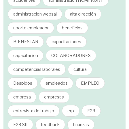
accidentes
administracion HCMFRONT
administracion websal
alta dirección
aporte empleador
beneficios
BIENESTAR
capacitaciones
capacitación
COLABORADORES
competencias laborales
cultura
Despidos
empleados
EMPLEO
empresa
empresas
entrevista de trabajo
erp
F29
F29 SII
feedback
finanzas