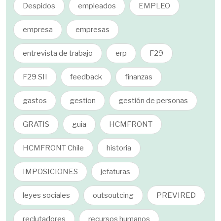
Despidos
empleados
EMPLEO
empresa
empresas
entrevista de trabajo
erp
F29
F29 SII
feedback
finanzas
gastos
gestion
gestión de personas
GRATIS
guia
HCMFRONT
HCMFRONT Chile
historia
IMPOSICIONES
jefaturas
leyes sociales
outsoutcing
PREVIRED
reclutadores
recursos humanos