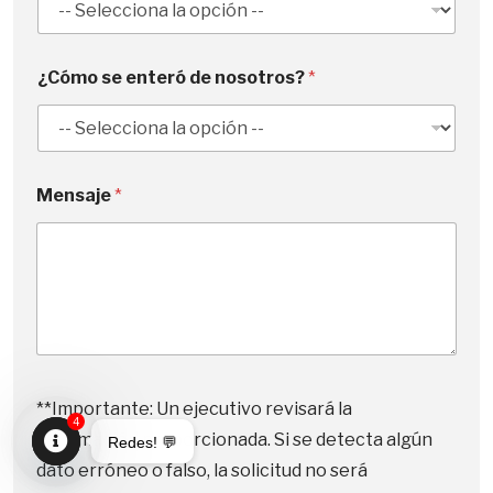
t
e
s
¿Cómo se enteró de nosotros?
*
+
1
Mensaje
*
**Importante: Un ejecutivo revisará la
4
información proporcionada. Si se detecta algún
Redes! 💬
dato erróneo o falso, la solicitud no será
Open