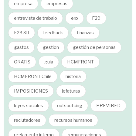
empresa
empresas
entrevista de trabajo
erp
F29
F29 SII
feedback
finanzas
gastos
gestion
gestión de personas
GRATIS
guia
HCMFRONT
HCMFRONT Chile
historia
IMPOSICIONES
jefaturas
leyes sociales
outsoutcing
PREVIRED
reclutadores
recursos humanos
reglamento interno
remuneraciones