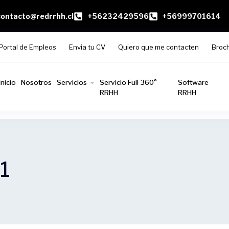
contacto@redrrhh.cl
+56232429596
+56999701614
Portal de Empleos
Envia tu CV
Quiero que me contacten
Broc
Inicio
Nosotros
Servicios
Servicio Full 360°
Software
RRHH
RRHH
1