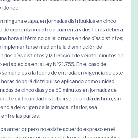
o idóneo.
n ninguna etapa, en jornadas distribuidas en cinco
to de cuarenta y cuatro a cuarenta y dos horas deberá
 hora al término de la jornada en dos días distintos;
erá implementarse mediante la disminución de
n dos días distintos y la fracción de veinte minutos en
o establecida en la Ley Nº21.755. En el caso de
s semanales a la fecha de entrada en vigencia de este
42 horas deberá distribuirse aplicando como unidad
rnadas de cinco días y de 50 minutos en jornadas de
ete dicha unidad distribuirse en un día distinto, sin
cia del origen de la jornada inferior, sea
entre las partes.
tapa anterior pero no existe acuerdo expreso en el
scribe sus efectos respecto de esa etapa específica,