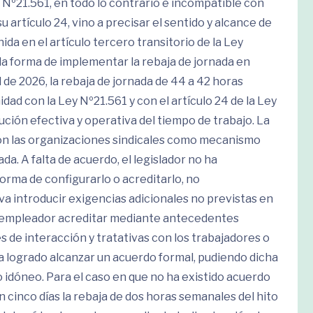
Nº21.561, en todo lo contrario e incompatible con
 artículo 24, vino a precisar el sentido y alcance de
da en el artículo tercero transitorio de la Ley
a la forma de implementar la rebaja de jornada en
 de 2026, la rebaja de jornada de 44 a 42 horas
 con la Ley Nº21.561 y con el artículo 24 de la Ley
ción efectiva y operativa del tiempo de trabajo. La
y con las organizaciones sindicales como mecanismo
da. A falta de acuerdo, el legislador no ha
forma de configurarlo o acreditarlo, no
va introducir exigencias adicionales no previstas en
á al empleador acreditar mediante antecedentes
s de interacción y tratativas con los trabajadores o
ya logrado alcanzar un acuerdo formal, pudiendo dicha
 idóneo. Para el caso en que no ha existido acuerdo
n cinco días la rebaja de dos horas semanales del hito