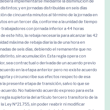
s deberá implementarse mediante la disminución de
distintos; y en jornadas distribuidas en seis días
ón de cincuenta minutos al término de la jornada en
nutos en un tercer día, conforme a la unidad de tiempo
e trabajadores con jornada inferior a 44 horas
de este hito, la rebaja necesaria para alcanzar las 42
idad máxima de rebaja diaria la de una hora en
ornadas de seis días, debiendo el remanente que no
 distinto, sin acumulación. Esta regla opera con
ior, sea contractual o derivada de un acuerdo previo
ó acuerdo en la etapa anterior pero no existe acuerdo
agota y circunscribe sus efectos respecto de esa
 la presente etapa de transición, salvo lo que se
io acuerdo. No habiendo acuerdo expreso para esta
egla supletoria del artículo tercero transitorio de la
 la Ley Nº21.755, sin poder reabrir ni modificar