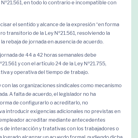
Nº21.561, en todo lo contrario e incompatible con
ecisar el sentido y alcance de la expresión “en forma
ro transitorio de la Ley Nº21.561, resolviendo la
 la rebaja de jornada en ausencia de acuerdo.
de jornada de 44 a 42 horas semanales debe
1.561 y con el artículo 24 de la Ley Nº21.755,
iva y operativa del tiempo de trabajo.
es y con las organizaciones sindicales como mecanismo
da. A falta de acuerdo, el legislador no ha
forma de configurarlo o acreditarlo, no
va introducir exigencias adicionales no previstas en
á al empleador acreditar mediante antecedentes
s de interacción y tratativas con los trabajadores o
ya logrado alcanzar un acuerdo formal, pudiendo dicha