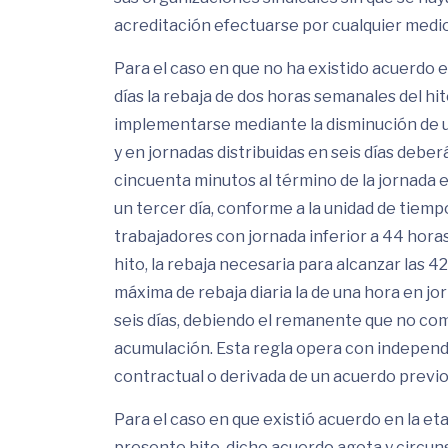
acreditación efectuarse por cualquier medi
Para el caso en que no ha existido acuerdo e
días la rebaja de dos horas semanales del hi
implementarse mediante la disminución de una
y en jornadas distribuidas en seis días deb
cincuenta minutos al término de la jornada e
un tercer día, conforme a la unidad de tiemp
trabajadores con jornada inferior a 44 hora
hito, la rebaja necesaria para alcanzar las 
máxima de rebaja diaria la de una hora en jo
seis días, debiendo el remanente que no compl
acumulación. Esta regla opera con independen
contractual o derivada de un acuerdo previo 
Para el caso en que existió acuerdo en la e
presente hito, dicho acuerdo agota y circun