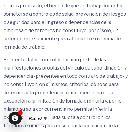
hemos precisado, el hecho de que un trabajador deba
someterse a controles de salud, prevención de riesgos
o seguridad para el ingreso a dependencias de la
empresa o de terceros no constituye, por sí solo, un
antecedente suficiente para afirmar la existencia de
jornada de trabajo.
En efecto, tales controles forman parte de las
manifestaciones propias del vínculo de subordinación y
dependencia -presentes en todo contrato de trabajo- y
no constituyen, en sí mismos, criterios idóneos para
determinar la procedencia o improcedencia de la
excepción a la limitación de jornada ordinaria y, por lo
mismo, su sola concurrencia no permite inferir la
4
existencia de una jornada sujeta a control en los
Redes! 💬
términos exigidos para descartar la aplicación de la
Open