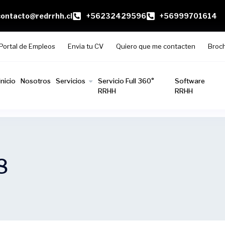
contacto@redrrhh.cl
+56232429596
+56999701614
Portal de Empleos
Envia tu CV
Quiero que me contacten
Broc
Inicio
Nosotros
Servicios
Servicio Full 360°
Software
RRHH
RRHH
8