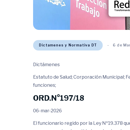
Dictamenes y Normativa DT
6 de Ma
Dictámenes
Estatuto de Salud; Corporación Municipal; F
funciones;
ORD.N°197/18
06-mar-2026
El funcionario regido por la Ley Nº19.378 qu