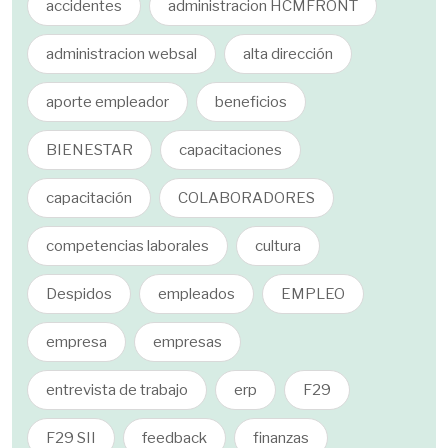
accidentes
administracion HCMFRONT
administracion websal
alta dirección
aporte empleador
beneficios
BIENESTAR
capacitaciones
capacitación
COLABORADORES
competencias laborales
cultura
Despidos
empleados
EMPLEO
empresa
empresas
entrevista de trabajo
erp
F29
F29 SII
feedback
finanzas