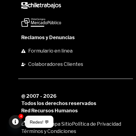
Reclamos y Denuncias
Formulario en linea
Colaboradores Clientes
@ 2007 - 2026
Todos los derechos reservados
Red Recursos Humanos
4
Redes! 💬
Envia tu CV
Mapa Sitio
Política de Privacidad
Términos y Condiciones
Open