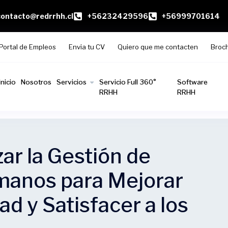
contacto@redrrhh.cl
+56232429596
+56999701614
Portal de Empleos
Envia tu CV
Quiero que me contacten
Broc
Inicio
Nosotros
Servicios
Servicio Full 360°
Software
RRHH
RRHH
r la Gestión de
anos para Mejorar
ad y Satisfacer a los