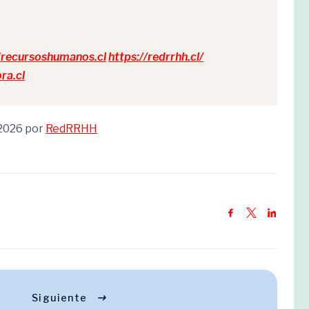
drecursoshumanos.cl
https://redrrhh.cl/
ra.cl
 2026 por
RedRRHH
Siguiente