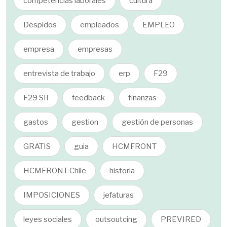
competencias laborales
cultura
Despidos
empleados
EMPLEO
empresa
empresas
entrevista de trabajo
erp
F29
F29 SII
feedback
finanzas
gastos
gestion
gestión de personas
GRATIS
guia
HCMFRONT
HCMFRONT Chile
historia
IMPOSICIONES
jefaturas
leyes sociales
outsoutcing
PREVIRED