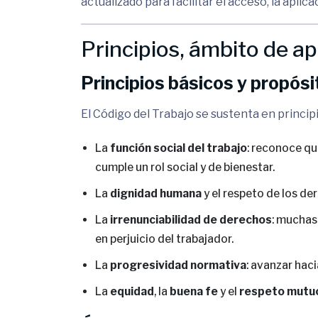
actualizado para facilitar el acceso, la aplic
Principios, ámbito de ap
Principios básicos y propós
El Código del Trabajo se sustenta en princip
La
función social del trabajo
: reconoce qu
cumple un rol social y de bienestar.
La
dignidad humana
y el respeto de los d
La
irrenunciabilidad de derechos
: muchas
en perjuicio del trabajador.
La
progresividad normativa
: avanzar hac
La
equidad
, la
buena fe
y el
respeto mutu