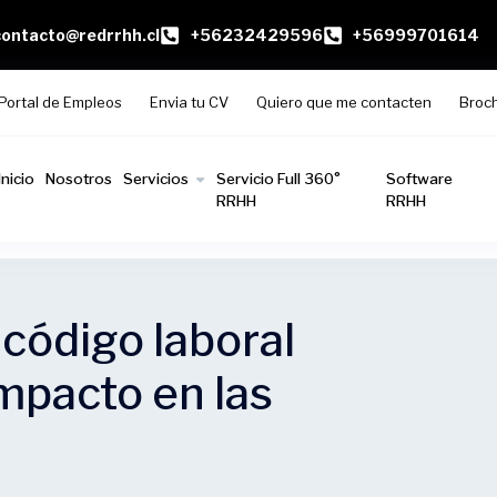
contacto@redrrhh.cl
+56232429596
+56999701614
Portal de Empleos
Envia tu CV
Quiero que me contacten
Broc
Inicio
Nosotros
Servicios
Servicio Full 360°
Software
RRHH
RRHH
 código laboral
impacto en las