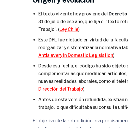
Origen y evolución
El texto vigente hoy proviene del
Decreto 
31 de julio de ese año, que fija el “texto 
Trabajo”. (
Ley Chile
)
Este DFL fue dictado en virtud de la facult
reorganizar y sistematizar la normativa labo
Antislavery in Domestic Legislation
)
Desde esa fecha, el código ha sido objeto
complementarias que modifican artículos,
nuevas realidades laborales, como el teletra
Dirección del Trabajo
)
Antes de esta versión refundida, existían 
trabajo, lo que dificultaba su consulta unif
El objetivo de la refundición era precisame