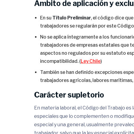
Ámbito de aplicación y excl
En su
Título Preliminar
, el código dice qu
trabajadores se regularán por este Código 
No se aplica íntegramente a los funcionario
trabajadores de empresas estatales que te
aspectos no regulados por su estatuto espe
incompatibilidad. (
Ley Chile
)
También se han definido excepciones espec
trabajadores agrícolas, labores marítimas, 
Carácter supletorio
En materia laboral, el Código del Trabajo es
especiales que lo complementen o modifique
especial y una general, usualmente prevale
trabajador, salvo que la ley especial explíci