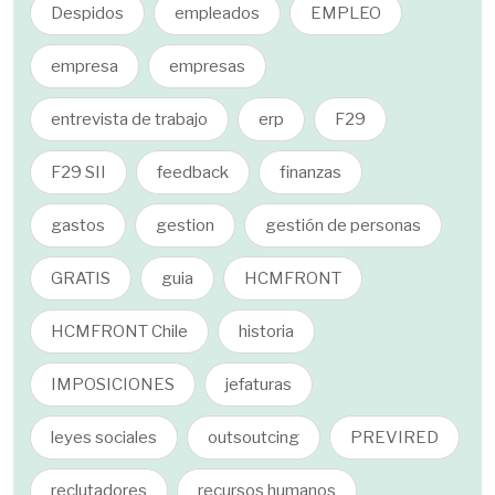
Despidos
empleados
EMPLEO
empresa
empresas
entrevista de trabajo
erp
F29
F29 SII
feedback
finanzas
gastos
gestion
gestión de personas
GRATIS
guia
HCMFRONT
HCMFRONT Chile
historia
IMPOSICIONES
jefaturas
leyes sociales
outsoutcing
PREVIRED
reclutadores
recursos humanos