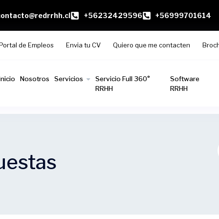
contacto@redrrhh.cl
+56232429596
+56999701614
Portal de Empleos
Envia tu CV
Quiero que me contacten
Broc
Inicio
Nosotros
Servicios
Servicio Full 360°
Software
RRHH
RRHH
uestas