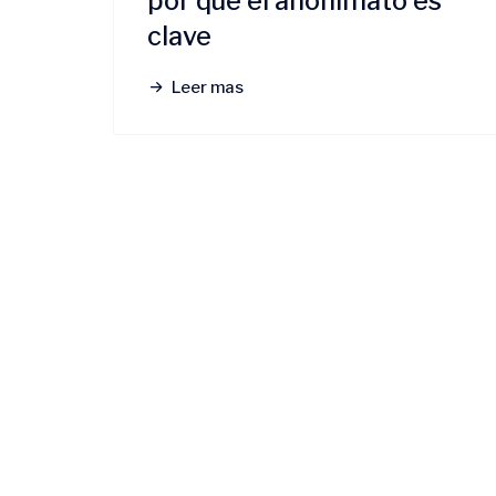
por qué el anonimato es
clave
Leer mas