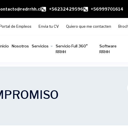
contacto@redrrhh.cl
+56232429596
+56999701614
Portal de Empleos
Envia tu CV
Quiero que me contacten
Broc
Inicio
Nosotros
Servicios
Servicio Full 360°
Software
RRHH
RRHH
MPROMISO