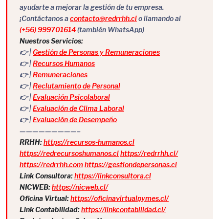
ayudarte a mejorar la gestión de tu empresa.
¡Contáctanos a
contacto@redrrhh.cl
o llamando al
(+56) 999701614
(también WhatsApp)
Nuestros Servicios:
👉 |
Gestión de Personas y Remuneraciones
👉 |
Recursos Humanos
👉 |
Remuneraciones
👉 |
Reclutamiento de Personal
👉 |
Evaluación Psicolaboral
👉 |
Evaluación de Clima Laboral
👉 |
Evaluación de Desempeño
—————————–
RRHH:
https://recursos-humanos.cl
https://redrecursoshumanos.cl
https://redrrhh.cl/
https://redrrhh.com
https://gestiondepersonas.cl
Link Consultora:
https://linkconsultora.cl
NICWEB:
https://nicweb.cl/
Oficina Virtual:
https://oficinavirtualpymes.cl/
Link Contabilidad:
https://linkcontabilidad.cl/