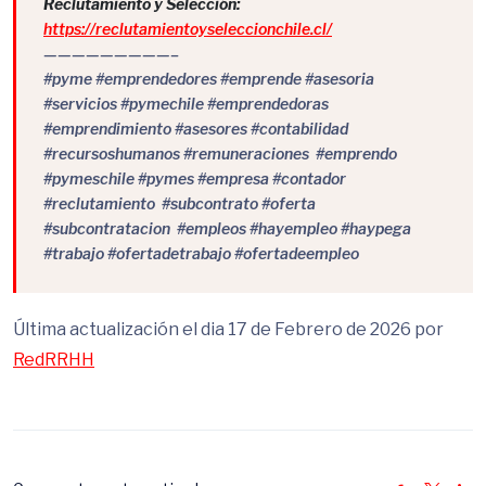
Reclutamiento y Selección:
https://reclutamientoyseleccionchile.cl/
—————————–
#pyme #emprendedores #emprende #asesoria
#servicios #pymechile #emprendedoras
#emprendimiento #asesores #contabilidad
#recursoshumanos #remuneraciones #emprendo
#pymeschile #pymes #empresa #contador
#reclutamiento #subcontrato #oferta
#subcontratacion #empleos #hayempleo #haypega
#trabajo #ofertadetrabajo #ofertadeempleo
Última actualización el dia 17 de Febrero de 2026 por
RedRRHH