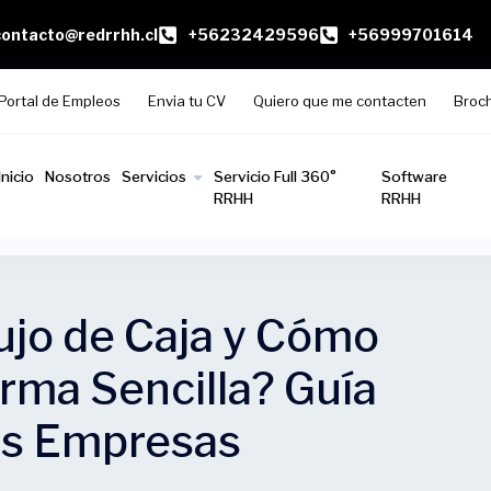
contacto@redrrhh.cl
+56232429596
+56999701614
Portal de Empleos
Envia tu CV
Quiero que me contacten
Broc
Inicio
Nosotros
Servicios
Servicio Full 360°
Software
RRHH
RRHH
ujo de Caja y Cómo
rma Sencilla? Guía
as Empresas