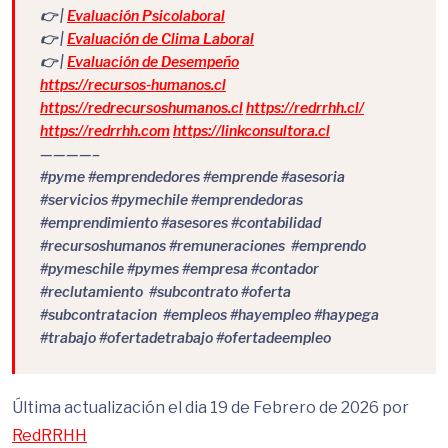
👉 |
Evaluación Psicolaboral
👉 |
Evaluación de Clima Laboral
👉 |
Evaluación de Desempeño
https://recursos-humanos.cl
https://redrecursoshumanos.cl
https://redrrhh.cl/
https://redrrhh.com
https://linkconsultora.cl
————–
#pyme #emprendedores #emprende #asesoria
#servicios #pymechile #emprendedoras
#emprendimiento #asesores #contabilidad
#recursoshumanos #remuneraciones #emprendo
#pymeschile #pymes #empresa #contador
#reclutamiento #subcontrato #oferta
#subcontratacion #empleos #hayempleo #haypega
#trabajo #ofertadetrabajo #ofertadeempleo
Última actualización el dia 19 de Febrero de 2026 por
RedRRHH