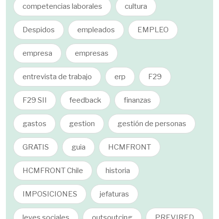
competencias laborales
cultura
Despidos
empleados
EMPLEO
empresa
empresas
entrevista de trabajo
erp
F29
F29 SII
feedback
finanzas
gastos
gestion
gestión de personas
GRATIS
guia
HCMFRONT
HCMFRONT Chile
historia
IMPOSICIONES
jefaturas
leyes sociales
outsoutcing
PREVIRED