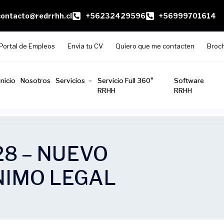
contacto@redrrhh.cl
+56232429596
+56999701614
Portal de Empleos
Envia tu CV
Quiero que me contacten
Broc
Inicio
Nosotros
Servicios
Servicio Full 360°
Software
RRHH
RRHH
28 – NUEVO
NIMO LEGAL