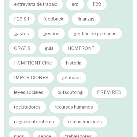
entrevista de trabajo
erp
F29
F29 SII
feedback
finanzas
gastos
gestion
gestión de personas
GRATIS
guia
HCMFRONT
HCMFRONT Chile
historia
IMPOSICIONES
jefaturas
leyes sociales
outsoutcing
PREVIRED
reclutadores
recursos humanos
reglamento interno
remuneraciones
rihos
sence
trabajadores