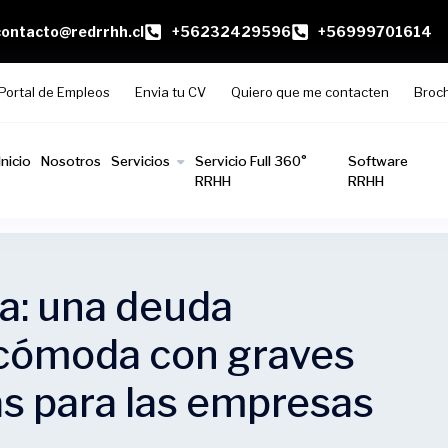
contacto@redrrhh.cl
+56232429596
+56999701614
Portal de Empleos
Envia tu CV
Quiero que me contacten
Broc
Inicio
Nosotros
Servicios
Servicio Full 360°
Software
RRHH
RRHH
a: una deuda
ncómoda con graves
s para las empresas