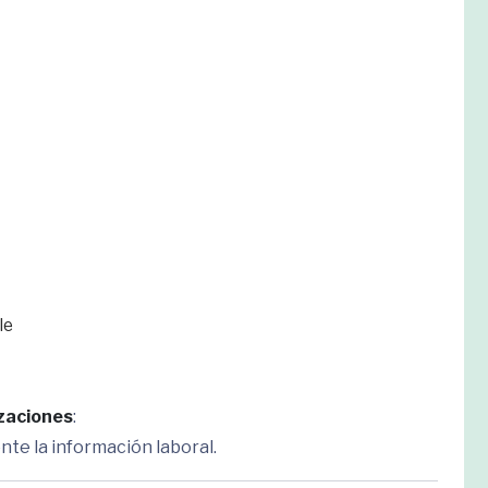
le
izaciones
:
te la información laboral.