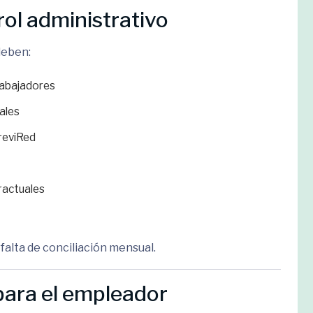
rol administrativo
deben:
rabajadores
ales
reviRed
ractuales
falta de conciliación mensual.
para el empleador