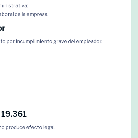
inistrativa:
aboral de la empresa.
or
ato por incumplimiento grave del empleador.
 19.361
no produce efecto legal.