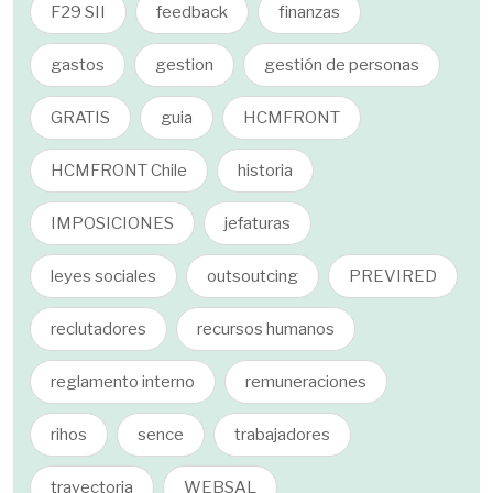
F29 SII
feedback
finanzas
gastos
gestion
gestión de personas
GRATIS
guia
HCMFRONT
HCMFRONT Chile
historia
IMPOSICIONES
jefaturas
leyes sociales
outsoutcing
PREVIRED
reclutadores
recursos humanos
reglamento interno
remuneraciones
rihos
sence
trabajadores
trayectoria
WEBSAL