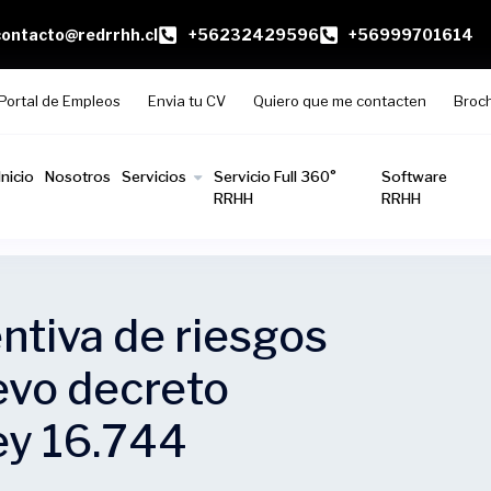
contacto@redrrhh.cl
+56232429596
+56999701614
Portal de Empleos
Envia tu CV
Quiero que me contacten
Broc
Inicio
Nosotros
Servicios
Servicio Full 360°
Software
RRHH
RRHH
ntiva de riesgos
evo decreto
y 16.744