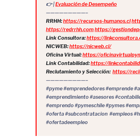
👉 |
Evaluación de Desempeño
—————————–
RRHH:
https://recursos-humanos.cl
htt
https://redrrhh.com
https://gestiondep
Link Consultora:
https://linkconsultora.
NICWEB:
https://nicweb.cl/
Oficina Virtual:
https://oficinavirtualpy
Link Contabilidad:
https://linkcontabilid
Reclutamiento y Selección:
https://rec
—————————–
#pyme #emprendedores #emprende #as
#emprendimiento #asesores #contabil
#emprendo #pymeschile #pymes #empr
#oferta #subcontratacion #empleos #h
#ofertadeempleo