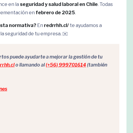
nce en la
seguridad y salud laboral en Chile
. Todas
plementación en
febrero de 2025
.
esta normativa?
En
redrrhh.cl/
te ayudamos a
 la seguridad de tu empresa. ✉️
os puede ayudarte a mejorar la gestión de tu
rhh.cl
o llamando al
(+56) 999701614
(también
nes