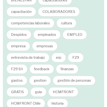
BIENESTAR
capacitaciones
capacitación
COLABORADORES
competencias laborales
cultura
Despidos
empleados
EMPLEO
empresa
empresas
entrevista de trabajo
erp
F29
F29 SII
feedback
finanzas
gastos
gestion
gestión de personas
GRATIS
guia
HCMFRONT
HCMFRONT Chile
historia