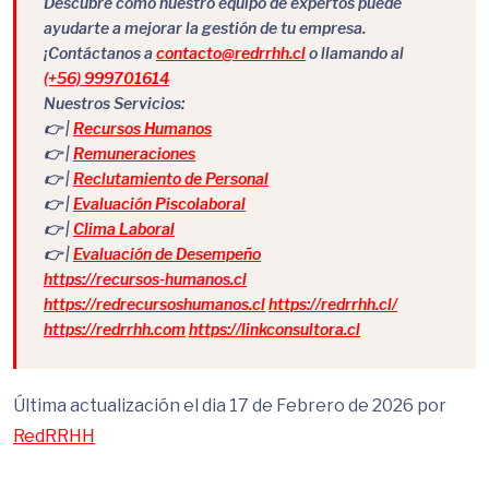
Descubre cómo nuestro equipo de expertos puede
ayudarte a mejorar la gestión de tu empresa.
¡Contáctanos a
contacto@redrrhh.cl
o llamando al
(+56) 999701614
Nuestros Servicios:
👉 |
Recursos Humanos
👉 |
Remuneraciones
👉 |
Reclutamiento de Personal
👉 |
Evaluación Piscolaboral
👉 |
Clima Laboral
👉 |
Evaluación de Desempeño
https://recursos-humanos.cl
https://redrecursoshumanos.cl
https://redrrhh.cl/
https://redrrhh.com
https://linkconsultora.cl
Última actualización el dia 17 de Febrero de 2026 por
RedRRHH