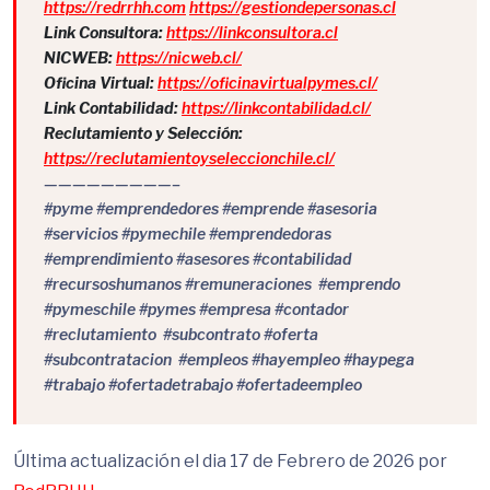
https://redrrhh.com
https://gestiondepersonas.cl
Link Consultora:
https://linkconsultora.cl
NICWEB:
https://nicweb.cl/
Oficina Virtual:
https://oficinavirtualpymes.cl/
Link Contabilidad:
https://linkcontabilidad.cl/
Reclutamiento y Selección:
https://reclutamientoyseleccionchile.cl/
—————————–
#pyme #emprendedores #emprende #asesoria
#servicios #pymechile #emprendedoras
#emprendimiento #asesores #contabilidad
#recursoshumanos #remuneraciones #emprendo
#pymeschile #pymes #empresa #contador
#reclutamiento #subcontrato #oferta
#subcontratacion #empleos #hayempleo #haypega
#trabajo #ofertadetrabajo #ofertadeempleo
Última actualización el dia 17 de Febrero de 2026 por