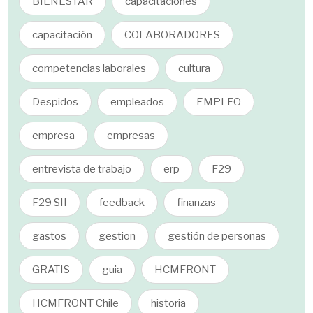
BIENESTAR
capacitaciones
capacitación
COLABORADORES
competencias laborales
cultura
Despidos
empleados
EMPLEO
empresa
empresas
entrevista de trabajo
erp
F29
F29 SII
feedback
finanzas
gastos
gestion
gestión de personas
GRATIS
guia
HCMFRONT
HCMFRONT Chile
historia