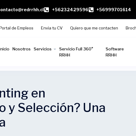
contacto@redrrhh.cl
+56232429596
+56999701614
Portal de Empleos
Envia tu CV
Quiero que me contacten
Broc
Inicio
Nosotros
Servicios
Servicio Full 360°
Software
RRHH
RRHH
nting en
o y Selección? Una
a