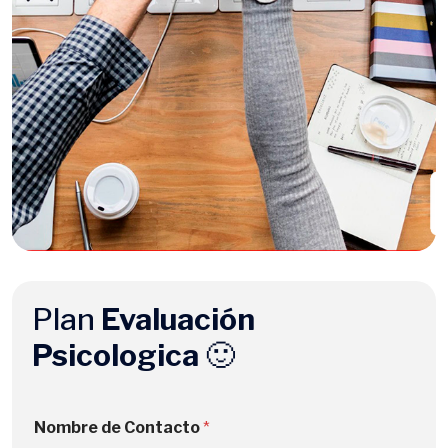
Plan
Evaluación
Psicologica
🙂
N
Nombre de Contacto
*
o