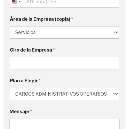
U
n
i
Área de la Empresa (copia)
*
t
e
d
S
Giro de la Empresa
*
t
a
t
e
s
Plan a Elegir
*
+
1
Mensaje
*