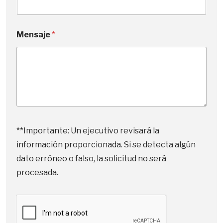
t
e
N
s
Mensaje
*
o
+
m
b
1
r
e
*
o
**Importante: Un ejecutivo revisará la
información proporcionada. Si se detecta algún
dato erróneo o falso, la solicitud no será
procesada.