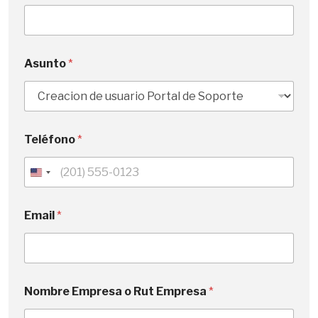
Asunto
*
Teléfono
*
U
n
i
Email
*
t
e
d
S
Nombre Empresa o Rut Empresa
*
t
a